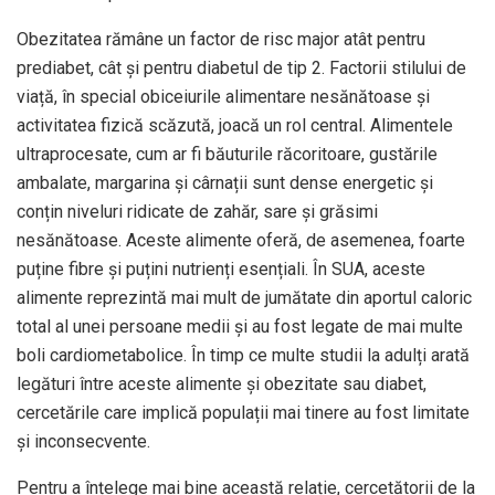
Obezitatea rămâne un factor de risc major atât pentru
prediabet, cât și pentru diabetul de tip 2. Factorii stilului de
viață, în special obiceiurile alimentare nesănătoase și
activitatea fizică scăzută, joacă un rol central. Alimentele
ultraprocesate, cum ar fi băuturile răcoritoare, gustările
ambalate, margarina și cârnații sunt dense energetic și
conțin niveluri ridicate de zahăr, sare și grăsimi
nesănătoase. Aceste alimente oferă, de asemenea, foarte
puține fibre și puțini nutrienți esențiali. În SUA, aceste
alimente reprezintă mai mult de jumătate din aportul caloric
total al unei persoane medii și au fost legate de mai multe
boli cardiometabolice. În timp ce multe studii la adulți arată
legături între aceste alimente și obezitate sau diabet,
cercetările care implică populații mai tinere au fost limitate
și inconsecvente.
Pentru a înțelege mai bine această relație, cercetătorii de la