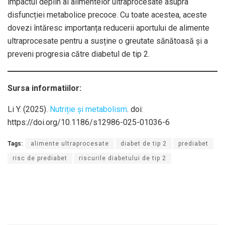
impactul deplin al alimentelor ultraprocesate asupra
disfuncției metabolice precoce. Cu toate acestea, aceste
dovezi întăresc importanța reducerii aportului de alimente
ultraprocesate pentru a susține o greutate sănătoasă și a
preveni progresia către diabetul de tip 2.
Sursa informatiilor:
Li Y. (2025).
Nutriție și metabolism
. doi:
https://doi.org/10.1186/s12986-025-01036-6
Tags:
alimente ultraprocesate
diabet de tip 2
prediabet
risc de prediabet
riscurile diabetului de tip 2