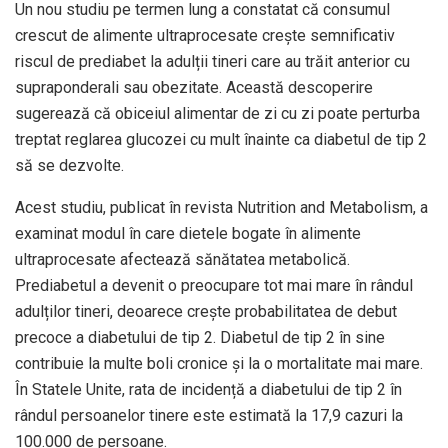
Un nou studiu pe termen lung a constatat că consumul
crescut de alimente ultraprocesate crește semnificativ
riscul de prediabet la adulții tineri care au trăit anterior cu
supraponderali sau obezitate. Această descoperire
sugerează că obiceiul alimentar de zi cu zi poate perturba
treptat reglarea glucozei cu mult înainte ca diabetul de tip 2
să se dezvolte.
Acest studiu, publicat în revista Nutrition and Metabolism, a
examinat modul în care dietele bogate în alimente
ultraprocesate afectează sănătatea metabolică.
Prediabetul a devenit o preocupare tot mai mare în rândul
adulților tineri, deoarece crește probabilitatea de debut
precoce a diabetului de tip 2. Diabetul de tip 2 în sine
contribuie la multe boli cronice și la o mortalitate mai mare.
În Statele Unite, rata de incidență a diabetului de tip 2 în
rândul persoanelor tinere este estimată la 17,9 cazuri la
100.000 de persoane.