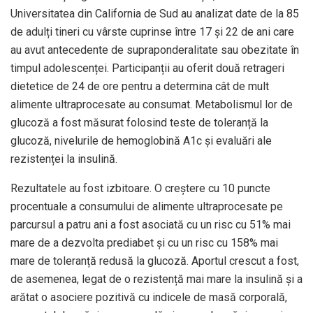
Universitatea din California de Sud au analizat date de la 85
de adulți tineri cu vârste cuprinse între 17 și 22 de ani care
au avut antecedente de supraponderalitate sau obezitate în
timpul adolescenței. Participanții au oferit două retrageri
dietetice de 24 de ore pentru a determina cât de mult
alimente ultraprocesate au consumat. Metabolismul lor de
glucoză a fost măsurat folosind teste de toleranță la
glucoză, nivelurile de hemoglobină A1c și evaluări ale
rezistenței la insulină.
Rezultatele au fost izbitoare. O creștere cu 10 puncte
procentuale a consumului de alimente ultraprocesate pe
parcursul a patru ani a fost asociată cu un risc cu 51% mai
mare de a dezvolta prediabet și cu un risc cu 158% mai
mare de toleranță redusă la glucoză. Aportul crescut a fost,
de asemenea, legat de o rezistență mai mare la insulină și a
arătat o asociere pozitivă cu indicele de masă corporală,