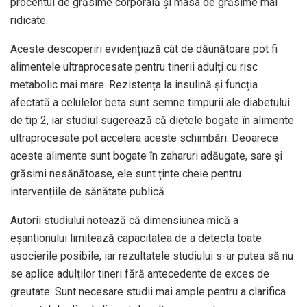
procentul de grăsime corporală și masa de grăsime mai
ridicate.
Aceste descoperiri evidențiază cât de dăunătoare pot fi
alimentele ultraprocesate pentru tinerii adulți cu risc
metabolic mai mare. Rezistența la insulină și funcția
afectată a celulelor beta sunt semne timpurii ale diabetului
de tip 2, iar studiul sugerează că dietele bogate în alimente
ultraprocesate pot accelera aceste schimbări. Deoarece
aceste alimente sunt bogate în zaharuri adăugate, sare și
grăsimi nesănătoase, ele sunt ținte cheie pentru
intervențiile de sănătate publică.
Autorii studiului notează că dimensiunea mică a
eșantionului limitează capacitatea de a detecta toate
asocierile posibile, iar rezultatele studiului s-ar putea să nu
se aplice adulților tineri fără antecedente de exces de
greutate. Sunt necesare studii mai ample pentru a clarifica