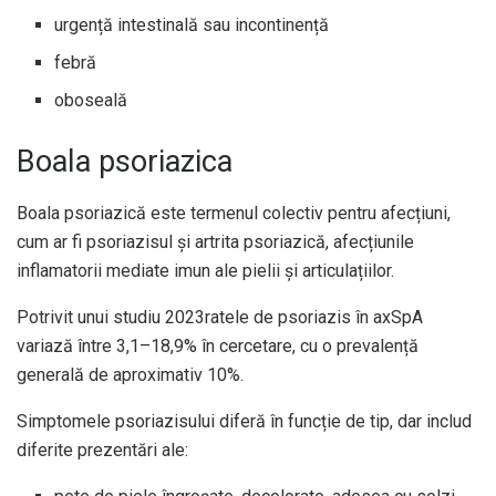
urgență intestinală sau incontinență
febră
oboseală
Boala psoriazica
Boala psoriazică este termenul colectiv pentru afecțiuni,
cum ar fi psoriazisul și artrita psoriazică, afecțiunile
inflamatorii mediate imun ale pielii și articulațiilor.
Potrivit unui
studiu 2023
ratele de psoriazis în axSpA
variază între 3,1–18,9% în cercetare, cu o prevalență
generală de aproximativ 10%.
Simptomele psoriazisului diferă în funcție de tip, dar includ
diferite prezentări ale: