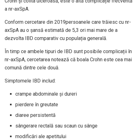
Crohn și colita ulceroasă, este o altă complicație frecventă
a nr-axSpA.
Conform
cercetare din 2019
persoanele care trăiesc cu nr-
axSpA au o șansă estimată de 5,3 ori mai mare de a
dezvolta IBD comparativ cu populația generală.
În timp ce ambele tipuri de IBD sunt posibile complicații în
nr-axSpA, cercetarea notează că boala Crohn este cea mai
comună dintre cele două.
Simptomele IBD includ:
crampe abdominale și dureri
pierdere în greutate
diaree persistentă
sângerare rectală sau scaun cu sânge
modificări ale apetitului