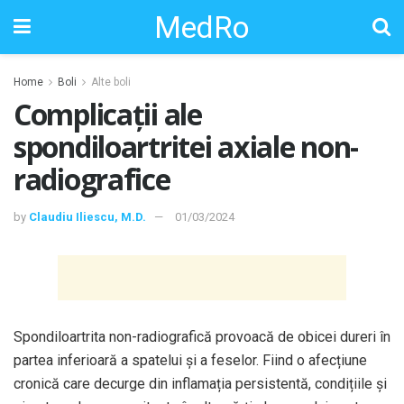
MedRo
Home
Boli
Alte boli
Complicații ale
spondiloartritei axiale non-
radiografice
by
Claudiu Iliescu, M.D.
01/03/2024
Spondiloartrita non-radiografică provoacă de obicei dureri în
partea inferioară a spatelui și a feselor. Fiind o afecțiune
cronică care decurge din inflamația persistentă, condițiile și