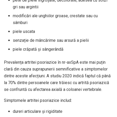
pete de piele îngroșate, decolorate, adesea cu solzi
gri sau argintii
modificări ale unghiilor groase, crestate sau cu
sâmburi
piele uscata
senzație de mâncărime sau arsură a pielii
piele crăpată și sângerândă
Prevalența artritei psoriazice în nr-axSpA este mai puțin
clară din cauza suprapunerii semnificative a simptomelor
dintre aceste afecțiuni. A
studiu 2020
indică faptul că până
la 70% dintre persoanele care trăiesc cu artrită psoriazică
se confruntă cu afectarea axială a coloanei vertebrale.
Simptomele artritei psoriazice includ:
dureri articulare și rigiditate