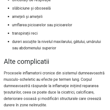
slăbiciune și oboseală
amețeli și amețeli
umflarea picioarelor sau picioarelor
transpirații reci
dureri ascuțite la nivelul maxilarului, gâtului, umărului
sau abdomenului superior
Alte complicatii
Procesele inflamatorii cronice din sistemul dumneavoastră
musculo-scheletic au efecte pe termen lung. Corpul
dumneavoastră răspunde la inflamație inițiind repararea
țesuturilor, ceea ce poate duce la cicatrici, calcificare,
deteriorare osoasă și modificări structurale care creează
durere în zone neînrudite.