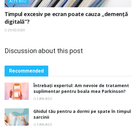
ALTE BOLI
Timpul excesiv pe ecran poate cauza „demență
digitală”?
23/02/2024
Discussion about this post
Recommended
Întrebați expertul: Am nevoie de tratament
suplimentar pentru boala mea Parkinson?
5 ANI AGO
Ghidul tău pentru a dormi pe spate în timpul
sarcinii
5 ANI AGO