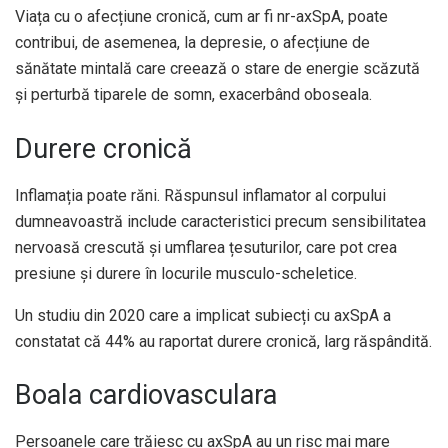
Viața cu o afecțiune cronică, cum ar fi nr-axSpA, poate
contribui, de asemenea, la depresie, o afecțiune de
sănătate mintală care creează o stare de energie scăzută
și perturbă tiparele de somn, exacerbând oboseala.
Durere cronică
Inflamația poate răni. Răspunsul inflamator al corpului
dumneavoastră include caracteristici precum sensibilitatea
nervoasă crescută și umflarea țesuturilor, care pot crea
presiune și durere în locurile musculo-scheletice.
Un studiu din 2020 care a implicat subiecți cu axSpA a
constatat că 44% au raportat durere cronică, larg răspândită.
Boala cardiovasculara
Persoanele care trăiesc cu axSpA
au un risc mai mare