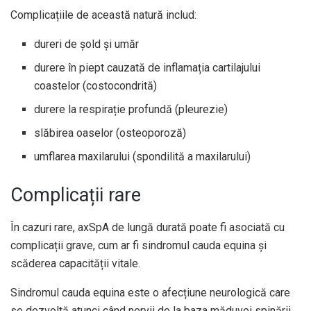
Complicațiile de această natură includ:
dureri de șold și umăr
durere în piept cauzată de inflamația cartilajului
coastelor (costocondrită)
durere la respirație profundă (pleurezie)
slăbirea oaselor (osteoporoză)
umflarea maxilarului (spondilită a maxilarului)
Complicații rare
În cazuri rare, axSpA de lungă durată poate fi asociată cu
complicații grave, cum ar fi sindromul cauda equina și
scăderea capacității vitale.
Sindromul cauda equina este o afecțiune neurologică care
se dezvoltă atunci când nervii de la baza măduvei spinării