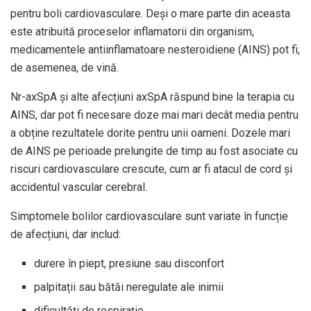
pentru boli cardiovasculare. Deși o mare parte din aceasta
este atribuită proceselor inflamatorii din organism,
medicamentele antiinflamatoare nesteroidiene (AINS) pot fi,
de asemenea, de vină.
Nr-axSpA și alte afecțiuni axSpA răspund bine la terapia cu
AINS, dar pot fi necesare doze mai mari decât media pentru
a obține rezultatele dorite pentru unii oameni. Dozele mari
de AINS pe perioade prelungite de timp au fost asociate cu
riscuri cardiovasculare crescute, cum ar fi atacul de cord și
accidentul vascular cerebral.
Simptomele bolilor cardiovasculare sunt variate în funcție
de afecțiuni, dar includ:
durere în piept, presiune sau disconfort
palpitații sau bătăi neregulate ale inimii
dificultăți de respirație