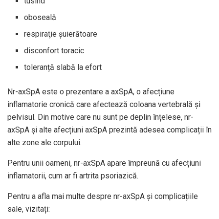
tusind
oboseală
respiraţie şuierătoare
disconfort toracic
toleranță slabă la efort
Nr-axSpA este o prezentare a axSpA, o afecțiune
inflamatorie cronică care afectează coloana vertebrală și
pelvisul. Din motive care nu sunt pe deplin înțelese, nr-
axSpA și alte afecțiuni axSpA prezintă adesea complicații în
alte zone ale corpului.
Pentru unii oameni, nr-axSpA apare împreună cu afecțiuni
inflamatorii, cum ar fi artrita psoriazică.
Pentru a afla mai multe despre nr-axSpA și complicațiile
sale, vizitați: