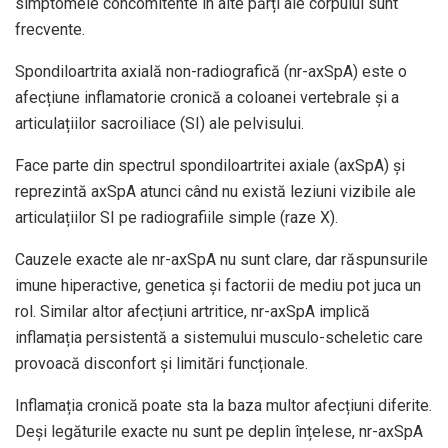
simptomele concomitente în alte părți ale corpului sunt
frecvente.
Spondiloartrita axială non-radiografică (nr-axSpA) este o
afecțiune inflamatorie cronică a coloanei vertebrale și a
articulațiilor sacroiliace (SI) ale pelvisului.
Face parte din spectrul spondiloartritei axiale (axSpA) și
reprezintă axSpA atunci când nu există leziuni vizibile ale
articulațiilor SI pe radiografiile simple (raze X).
Cauzele exacte ale nr-axSpA nu sunt clare, dar răspunsurile
imune hiperactive, genetica și factorii de mediu pot juca un
rol. Similar altor afecțiuni artritice, nr-axSpA implică
inflamația persistentă a sistemului musculo-scheletic care
provoacă disconfort și limitări funcționale.
Inflamația cronică poate sta la baza multor afecțiuni diferite.
Deși legăturile exacte nu sunt pe deplin înțelese, nr-axSpA