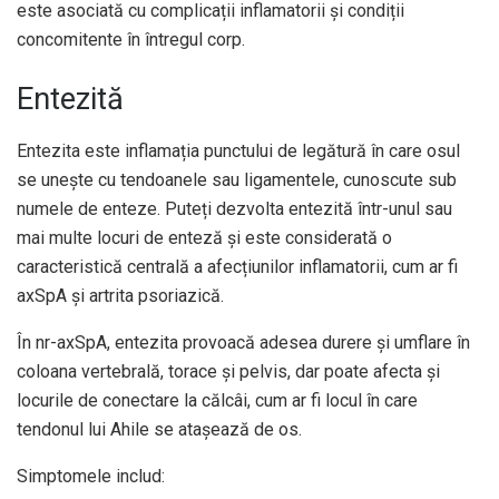
este asociată cu complicații inflamatorii și condiții
concomitente în întregul corp.
Entezită
Entezita este inflamația punctului de legătură în care osul
se unește cu tendoanele sau ligamentele, cunoscute sub
numele de enteze. Puteți dezvolta entezită într-unul sau
mai multe locuri de enteză și este considerată o
caracteristică centrală a afecțiunilor inflamatorii, cum ar fi
axSpA și artrita psoriazică.
În nr-axSpA, entezita provoacă adesea durere și umflare în
coloana vertebrală, torace și pelvis, dar poate afecta și
locurile de conectare la călcâi, cum ar fi locul în care
tendonul lui Ahile se atașează de os.
Simptomele includ: