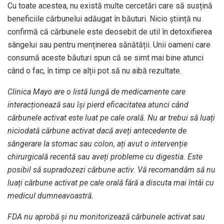
Cu toate acestea, nu există multe cercetări care să susțină
beneficiile cărbunelui adăugat în băuturi. Nicio știință nu
confirmă că cărbunele este deosebit de util în detoxifierea
sângelui sau pentru menținerea sănătății. Unii oameni care
consumă aceste băuturi spun că se simt mai bine atunci
când o fac, în timp ce alții pot să nu aibă rezultate.
Clinica Mayo
are o listă lungă de medicamente care
interacționează sau își pierd eficacitatea atunci când
cărbunele activat este luat pe cale orală. Nu ar trebui să luați
niciodată cărbune activat dacă aveți antecedente de
sângerare la stomac sau colon, ați avut o intervenție
chirurgicală recentă sau aveți probleme cu digestia. Este
posibil să supradozezi cărbune activ. Vă recomandăm să nu
luați cărbune activat pe cale orală fără a discuta mai întâi cu
medicul dumneavoastră.
FDA nu aprobă și nu monitorizează cărbunele activat sau