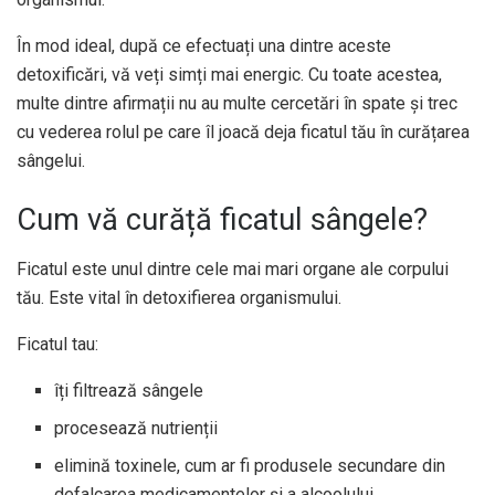
În mod ideal, după ce efectuați una dintre aceste
detoxificări, vă veți simți mai energic. Cu toate acestea,
multe dintre afirmații nu au multe cercetări în spate și trec
cu vederea rolul pe care îl joacă deja ficatul tău în curățarea
sângelui.
Cum vă curăță ficatul sângele?
Ficatul este unul dintre cele mai mari organe ale corpului
tău. Este vital în detoxifierea organismului.
Ficatul tau:
îți filtrează sângele
procesează nutrienții
elimină toxinele, cum ar fi produsele secundare din
defalcarea medicamentelor și a alcoolului