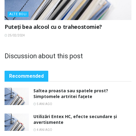
ALTE BOLI
Puteți bea alcool cu ​​o traheostomie?
25/02/2024
Discussion about this post
Recommended
Saltea proasta sau spatele prost?
Simptomele artritei fațete
5 ANI AGO
Utilizări Entex HC, efecte secundare și
avertismente
4 ANI AGO