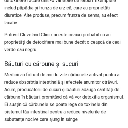
detoxifiere făcute dintr-o varietate de ierburi. Exemplele
includ păpădia și frunza de urzică, care au proprietăți
diuretice. Alte produse, precum frunza de senna, au efect
laxativ.
Potrivit Cleveland Clinic, aceste ceaiuri probabil nu au
proprietăți de detoxifiere mai bune decât o ceașcă de ceai
verde sau negru.
Băuturi cu cărbune și sucuri
Medicii au folosit de ani de zile cărbunele activat pentru a
reduce absorbția intestinală și efectele anumitor otrăvuri.
Acum, producătorii de sucuri și băuturi adaugă cantități de
cărbune în băuturi, promițând că vă vor detoxifia organismul.
Ei susțin că cărbunele se poate lega de toxinele din
sistemul tău intestinal pentru a reduce nivelurile de
substanțe nocive care ajung în sânge.