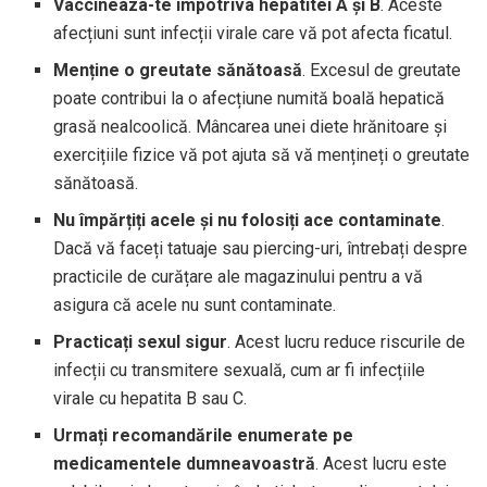
Vaccineaza-te impotriva hepatitei
A
și
B
. Aceste
afecțiuni sunt infecții virale care vă pot afecta ficatul.
Menține o greutate sănătoasă
. Excesul de greutate
poate contribui la o afecțiune numită boală hepatică
grasă nealcoolică. Mâncarea unei diete hrănitoare și
exercițiile fizice vă pot ajuta să vă mențineți o greutate
sănătoasă.
Nu împărțiți acele și nu folosiți ace contaminate
.
Dacă vă faceți tatuaje sau piercing-uri, întrebați despre
practicile de curățare ale magazinului pentru a vă
asigura că acele nu sunt contaminate.
Practicați sexul sigur
. Acest lucru reduce riscurile de
infecții cu transmitere sexuală, cum ar fi infecțiile
virale cu hepatita B sau C.
Urmați recomandările enumerate pe
medicamentele dumneavoastră
. Acest lucru este