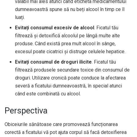
valabil mai ales atunci când eticheta medicamentului
dumneavoastră spune să nu beți alcool în timp ce îl
luați.
Evitați consumul excesiv de alcool
. Ficatul tău
filtrează și detoxifică alcoolul pe lângă multe alte
produse. Când există prea mult alcool în sânge,
excesul poate cicatrici și distruge celulele hepatice.
Evitați consumul de droguri ilicite
. Ficatul tău
filtrează produsele secundare toxice din consumul de
droguri. Utilizare cronică
poate conduce
la afectarea
severă a ficatului dumneavoastră, în special atunci
când este combinată cu alcool.
Perspectiva
Obiceiurile sănătoase care promovează funcționarea
corectă a ficatului vă pot ajuta corpul să facă detoxifierea