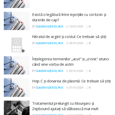
Există o legătură între injecțiile cu cortizon și
durerile de cap?
BY
CLAUDIU ILIESCU, M.D.
10/01/2024
0
Nitratul de argint și costul: Ce trebuie să știți
BY
CLAUDIU ILIESCU, M.D.
09/01/2024
0
Înțelegerea termenilor „acut” și „cronic” atunci
când vine vorba de astm
BY
CLAUDIU ILIESCU, M.D.
02/01/2024
0
Hep C și donarea de plasmă: Ce trebuie să știți
BY
CLAUDIU ILIESCU, M.D.
01/01/2024
0
Tratamentul prelungit cu Mounjaro și
Zepbound ajutați să slăbească mai mult