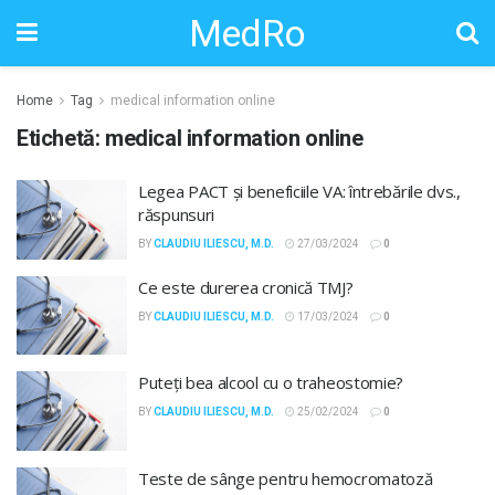
MedRo
Home
Tag
medical information online
Etichetă:
medical information online
Legea PACT și beneficiile VA: întrebările dvs.,
răspunsuri
BY
CLAUDIU ILIESCU, M.D.
27/03/2024
0
Ce este durerea cronică TMJ?
BY
CLAUDIU ILIESCU, M.D.
17/03/2024
0
Puteți bea alcool cu ​​o traheostomie?
BY
CLAUDIU ILIESCU, M.D.
25/02/2024
0
Teste de sânge pentru hemocromatoză