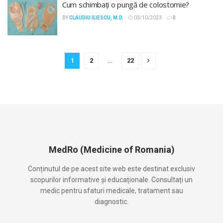
Cum schimbați o pungă de colostomie?
BY
CLAUDIU ILIESCU, M.D.
03/10/2023
0
1
2
…
22
MedRo (Medicine of Romania)
Conținutul de pe acest site web este destinat exclusiv
scopurilor informative și educaționale. Consultați un
medic pentru sfaturi medicale, tratament sau
diagnostic.