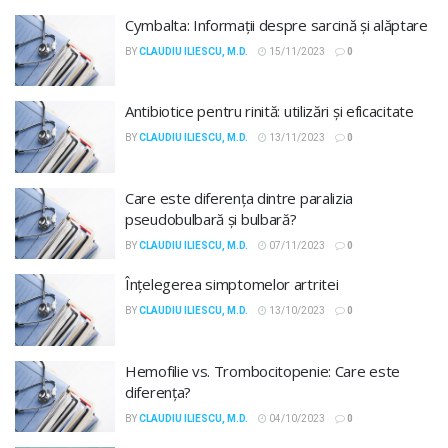
Cymbalta: Informații despre sarcină și alăptare
BY
CLAUDIU ILIESCU, M.D.
15/11/2023
0
Antibiotice pentru rinită: utilizări și eficacitate
BY
CLAUDIU ILIESCU, M.D.
13/11/2023
0
Care este diferența dintre paralizia
pseudobulbară și bulbară?
BY
CLAUDIU ILIESCU, M.D.
07/11/2023
0
Înțelegerea simptomelor artritei
BY
CLAUDIU ILIESCU, M.D.
13/10/2023
0
Hemofilie vs. Trombocitopenie: Care este
diferența?
BY
CLAUDIU ILIESCU, M.D.
04/10/2023
0