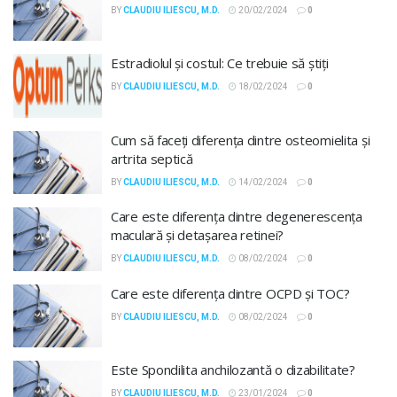
BY
CLAUDIU ILIESCU, M.D.
20/02/2024
0
Estradiolul și costul: Ce trebuie să știți
BY
CLAUDIU ILIESCU, M.D.
18/02/2024
0
Cum să faceți diferența dintre osteomielita și
artrita septică
BY
CLAUDIU ILIESCU, M.D.
14/02/2024
0
Care este diferența dintre degenerescența
maculară și detașarea retinei?
BY
CLAUDIU ILIESCU, M.D.
08/02/2024
0
Care este diferența dintre OCPD și TOC?
BY
CLAUDIU ILIESCU, M.D.
08/02/2024
0
Este Spondilita anchilozantă o dizabilitate?
BY
CLAUDIU ILIESCU, M.D.
23/01/2024
0