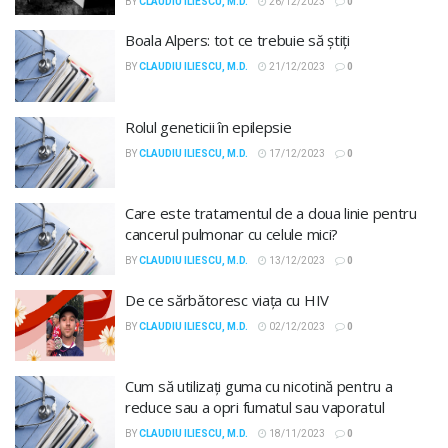
BY
CLAUDIU ILIESCU, M.D.
26/12/2023
0
Boala Alpers: tot ce trebuie să știți
BY
CLAUDIU ILIESCU, M.D.
21/12/2023
0
Rolul geneticii în epilepsie
BY
CLAUDIU ILIESCU, M.D.
17/12/2023
0
Care este tratamentul de a doua linie pentru
cancerul pulmonar cu celule mici?
BY
CLAUDIU ILIESCU, M.D.
13/12/2023
0
De ce sărbătoresc viața cu HIV
BY
CLAUDIU ILIESCU, M.D.
02/12/2023
0
Cum să utilizați guma cu nicotină pentru a
reduce sau a opri fumatul sau vaporatul
BY
CLAUDIU ILIESCU, M.D.
18/11/2023
0