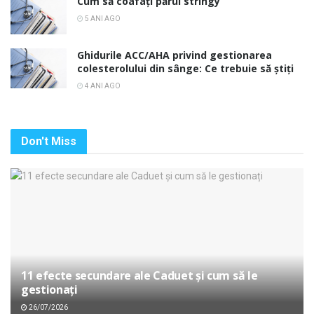
Cum să coafați părul stringy
5 ANI AGO
Ghidurile ACC/AHA privind gestionarea
colesterolului din sânge: Ce trebuie să știți
4 ANI AGO
Don't Miss
11 efecte secundare ale Caduet și cum să le
gestionați
26/07/2026