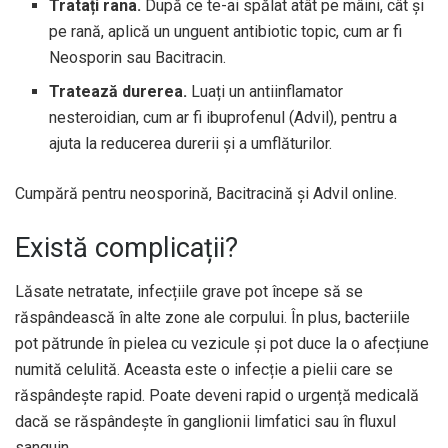
Tratați rana.
După ce te-ai spălat atât pe mâini, cât și
pe rană, aplică un unguent antibiotic topic, cum ar fi
Neosporin sau Bacitracin.
Tratează durerea.
Luați un antiinflamator
nesteroidian, cum ar fi ibuprofenul (Advil), pentru a
ajuta la reducerea durerii și a umflăturilor.
Cumpără pentru
neosporină,
Bacitracină și
Advil online.
Există complicații?
Lăsate netratate, infecțiile grave pot începe să se
răspândească în alte zone ale corpului. În plus, bacteriile
pot pătrunde în pielea cu vezicule și pot duce la o afecțiune
numită celulită. Aceasta este o infecție a pielii care se
răspândește rapid. Poate deveni rapid o urgență medicală
dacă se răspândește în ganglionii limfatici sau în fluxul
sanguin.