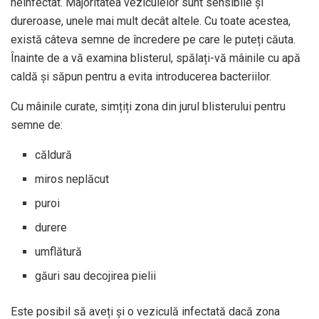
neinfectat. Majoritatea veziculelor sunt sensibile și
dureroase, unele mai mult decât altele. Cu toate acestea,
există câteva semne de încredere pe care le puteți căuta.
Înainte de a vă examina blisterul, spălați-vă mâinile cu apă
caldă și săpun pentru a evita introducerea bacteriilor.
Cu mâinile curate, simțiți zona din jurul blisterului pentru
semne de:
căldură
miros neplăcut
puroi
durere
umflătură
găuri sau decojirea pielii
Este posibil să aveți și o veziculă infectată dacă zona