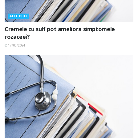
ALTE BOLI
Cremele cu sulf pot ameliora simptomele
rozaceei?
17/03/2024