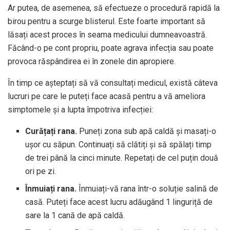
Ar putea, de asemenea, să efectueze o procedură rapidă la
birou pentru a scurge blisterul. Este foarte important să
lăsați acest proces în seama medicului dumneavoastră.
Făcând-o pe cont propriu, poate agrava infecția sau poate
provoca răspândirea ei în zonele din apropiere.
În timp ce așteptați să vă consultați medicul, există câteva
lucruri pe care le puteți face acasă pentru a vă ameliora
simptomele și a lupta împotriva infecției:
Curățați rana.
Puneți zona sub apă caldă și masați-o
ușor cu săpun. Continuați să clătiți și să spălați timp
de trei până la cinci minute. Repetați de cel puțin două
ori pe zi.
Înmuiați rana.
Înmuiați-vă rana într-o soluție salină de
casă. Puteți face acest lucru adăugând 1 linguriță de
sare la 1 cană de apă caldă.