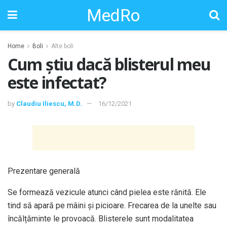
MedRo
Home
Boli
Alte boli
Cum știu dacă blisterul meu
este infectat?
by
Claudiu Iliescu, M.D.
16/12/2021
Prezentare generală
Se formează vezicule atunci când pielea este rănită. Ele
tind să apară pe mâini și picioare. Frecarea de la unelte sau
încălțăminte le provoacă. Blisterele sunt modalitatea