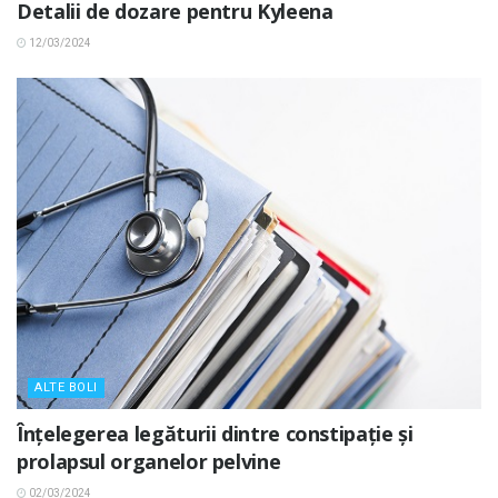
Detalii de dozare pentru Kyleena
12/03/2024
ALTE BOLI
Înțelegerea legăturii dintre constipație și
prolapsul organelor pelvine
02/03/2024