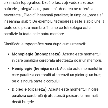
clasificări topografice. Dacă o fac, veți vedea sau auzi
sufixele „-plegia” sau „-paresis”. Acestea se referă la
severitate. „Plegia” înseamnă paralizat, în timp ce „paresis”
înseamnă slăbit. De exemplu, tetrapareza este slăbiciune la
toate cele patru membre, în timp ce tetraplegia este
paralizie la toate cele patru membre.
Clasificările topografice sunt după cum urmează:
Monoplegie (monopareza):
Acesta este momentul
în care paralizia cerebrală afectează doar un membru.
Hemiplegie (hemipareza):
Acesta este momentul în
care paralizia cerebrală afectează un picior și un braț
pe o singură parte a corpului.
Diplegie (dipareză):
Acesta este momentul în care
paralizia cerebrală îți afectează picioarele mai mult
decât brațele.