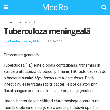
MedRo
Home
Boli
Alte boli
Tuberculoza meningeală
by
Claudiu Iliescu, M.D.
20/10/2021
Prezentare generală
Tuberculoza (TB) este o boală contagioasă, transmisă în
aer, care afectează de obicei plămânii. TBC este cauzată de
o bacterie numită
Mycobacterium tuberculosis.
Dacă
infecția nu este tratată rapid, bacteriile pot călători prin
fluxul sanguin pentru a infecta alte organe și țesuturi.
Uneori, bacteriile vor călători către meningele, care sunt
membranele care înconjoară creierul și măduva spinării.