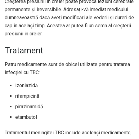
Creșterea presiunii în creier poate provoca leziuni cerebrale
permanente și ireversibile. Adresați-vă imediat medicului
dumneavoastră dacă aveți modificări ale vederii și dureri de
cap în același timp. Acestea ar putea fi un semn al creșterii
presiunii în creier.
Tratament
Patru medicamente sunt de obicei utilizate pentru tratarea
infecției cu TBC:
izoniazidă
rifampicină
pirazinamidă
etambutol
Tratamentul meningitei TBC include aceleași medicamente,