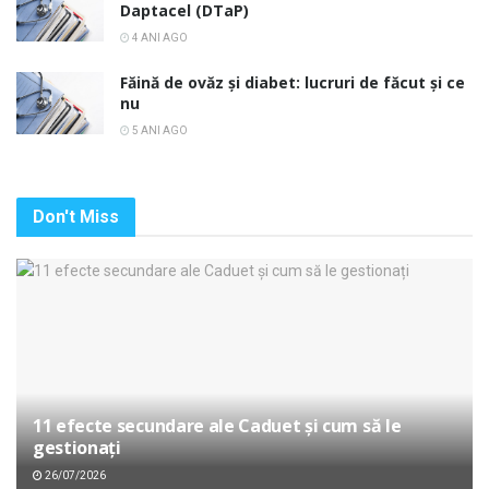
Daptacel (DTaP)
4 ANI AGO
Făină de ovăz și diabet: lucruri de făcut și ce
nu
5 ANI AGO
Don't Miss
11 efecte secundare ale Caduet și cum să le
gestionați
26/07/2026