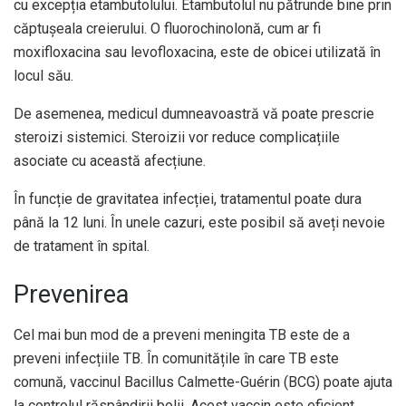
cu excepția etambutolului. Etambutolul nu pătrunde bine prin
căptușeala creierului. O fluorochinolonă, cum ar fi
moxifloxacina sau levofloxacina, este de obicei utilizată în
locul său.
De asemenea, medicul dumneavoastră vă poate prescrie
steroizi sistemici. Steroizii vor reduce complicațiile
asociate cu această afecțiune.
În funcție de gravitatea infecției, tratamentul poate dura
până la 12 luni. În unele cazuri, este posibil să aveți nevoie
de tratament în spital.
Prevenirea
Cel mai bun mod de a preveni meningita TB este de a
preveni infecțiile TB. În comunitățile în care TB este
comună, vaccinul Bacillus Calmette-Guérin (BCG) poate ajuta
la controlul răspândirii bolii. Acest vaccin este eficient