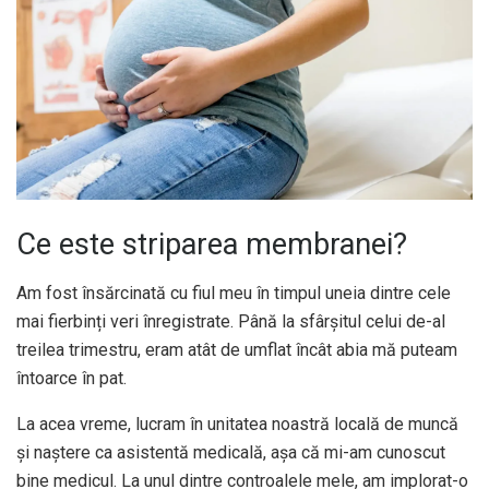
Ce este striparea membranei?
Am fost însărcinată cu fiul meu în timpul uneia dintre cele
mai fierbinți veri înregistrate. Până la sfârșitul celui de-al
treilea trimestru, eram atât de umflat încât abia mă puteam
întoarce în pat.
La acea vreme, lucram în unitatea noastră locală de muncă
și naștere ca asistentă medicală, așa că mi-am cunoscut
bine medicul. La unul dintre controalele mele, am implorat-o