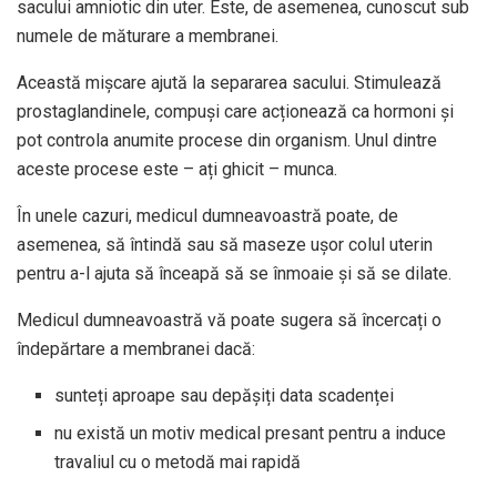
sacului amniotic din uter. Este, de asemenea, cunoscut sub
numele de măturare a membranei.
Această mișcare ajută la separarea sacului. Stimulează
prostaglandinele, compuși care acționează ca hormoni și
pot controla anumite procese din organism. Unul dintre
aceste procese este – ați ghicit – munca.
În unele cazuri, medicul dumneavoastră poate, de
asemenea, să întindă sau să maseze ușor colul uterin
pentru a-l ajuta să înceapă să se înmoaie și să se dilate.
Medicul dumneavoastră vă poate sugera să încercați o
îndepărtare a membranei dacă:
sunteți aproape sau depășiți data scadenței
nu există un motiv medical presant pentru a induce
travaliul cu o metodă mai rapidă