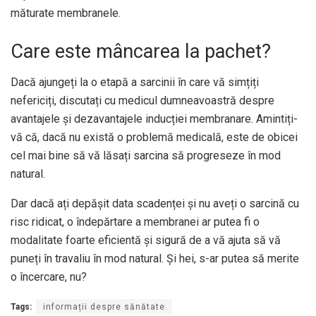
măturate membranele.
Care este mâncarea la pachet?
Dacă ajungeți la o etapă a sarcinii în care vă simțiți
nefericiți, discutați cu medicul dumneavoastră despre
avantajele și dezavantajele inducției membranare. Amintiți-
vă că, dacă nu există o problemă medicală, este de obicei
cel mai bine să vă lăsați sarcina să progreseze în mod
natural.
Dar dacă ați depășit data scadenței și nu aveți o sarcină cu
risc ridicat, o îndepărtare a membranei ar putea fi o
modalitate foarte eficientă și sigură de a vă ajuta să vă
puneți în travaliu în mod natural. Și hei, s-ar putea să merite
o încercare, nu?
Tags:
informații despre sănătate