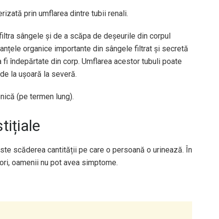
rizată prin umflarea dintre tubii renali.
ă filtra sângele și de a scăpa de deșeurile din corpul
nțele organice importante din sângele filtrat și secretă
 fi îndepărtate din corp. Umflarea acestor tubuli poate
de la ușoară la severă.
onică (pe termen lung).
tițiale
este scăderea cantității pe care o persoană o urinează. În
eori, oamenii nu pot avea simptome.