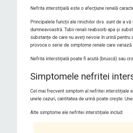
Nefrita interstițială este o afecțiune renală caracte
Principalele funcții ale rinichilor dvs. sunt de a v
dumneavoastră. Tubii renali reabsorb apa și substa
substanțe de care nu aveți nevoie în urină pentru a
provoca o serie de simptome renale care variază 
Nefrita interstițială poate fi acută (bruscă) sau cr
Simptomele nefritei inters
Cel mai frecvent simptom al nefritei interstițiale 
unele cazuri, cantitatea de urină poate crește. Un
Alte simptome ale nefritei interstițiale includ: