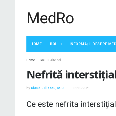
MedRo
HOME
BOLI
INFORMAȚII DESPRE ME
Home
Boli
Alte boli
Nefrită interstiția
by
Claudiu Iliescu, M.D.
18/10/2021
Ce este nefrita interstiția