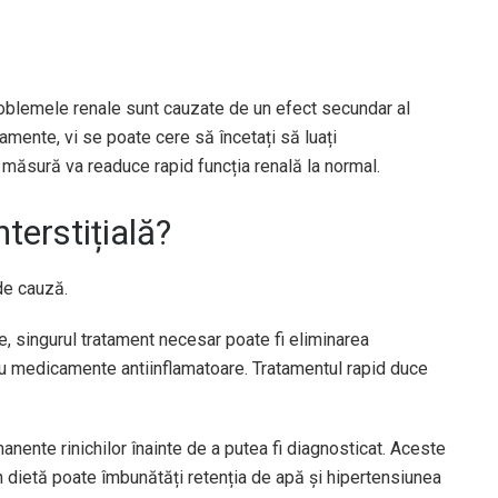
lemele renale sunt cauzate de un efect secundar al
mente, vi se poate cere să încetați să luați
măsură va readuce rapid funcția renală la normal.
terstițială?
de cauză.
, singurul tratament necesar poate fi eliminarea
 cu medicamente antiinflamatoare. Tratamentul rapid duce
manente rinichilor înainte de a putea fi diagnosticat. Aceste
n dietă poate îmbunătăți retenția de apă și hipertensiunea