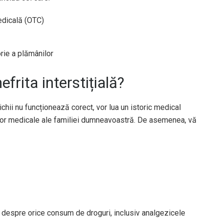
medicală (OTC)
rie a plămânilor
frita interstițială?
ii nu funcționează corect, vor lua un istoric medical
elor medicale ale familiei dumneavoastră. De asemenea, vă
despre orice consum de droguri, inclusiv analgezicele