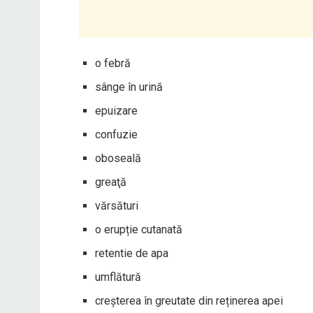
o febră
sânge în urină
epuizare
confuzie
oboseală
greaţă
vărsături
o erupție cutanată
retentie de apa
umflătură
creșterea în greutate din reținerea apei