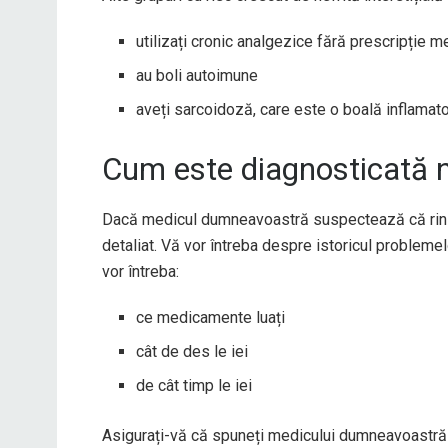
utilizați cronic analgezice fără prescripție 
au boli autoimune
aveți sarcoidoză, care este o boală inflamato
Cum este diagnosticată ne
Dacă medicul dumneavoastră suspectează că rinich
detaliat. Vă vor întreba despre istoricul problem
vor întreba:
ce medicamente luați
cât de des le iei
de cât timp le iei
Asigurați-vă că spuneți medicului dumneavoastră 