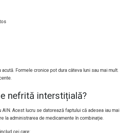
atos
au acută. Formele cronice pot dura câteva luni sau mai mult.
cente.
 nefrită interstițială?
tru AIN. Acest lucru se datorează faptului că adesea iau mai
vire la administrarea de medicamente în combinație.
includ cei care: