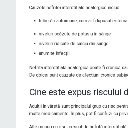
Cauzele nefritei interstițiale nealergice includ:
tulburări autoimune, cum ar fi lupusul eritem
niveluri scăzute de potasiu în sânge
niveluri ridicate de calciu din sânge
anumite infecții
Nefrita interstitială nealergică poate fi cronică s
De obicei sunt cauzate de afecțiuni cronice subia
Cine este expus riscului de
Adulții în vârstă sunt principalul grup cu risc pen
multe medicamente. În plus, pot fi confuzi cu pri
Alte grupuri cu risc crescut de nefrită interstițială 