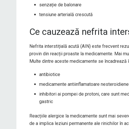
senzație de balonare
tensiune arterială crescută
Ce cauzează nefrita inters
Nefrita interstițială acută (AIN) este frecvent rezu
provin din reacții proaste la medicamente. Mai m
Multe dintre aceste medicamente se încadrează în
antibiotice
medicamente antiinflamatoare nesteroidiene 
inhibitori ai pompei de protoni, care sunt me
gastric
Reacțiile alergice la medicamente sunt mai severe
de a implica leziuni permanente ale rinichilor în a