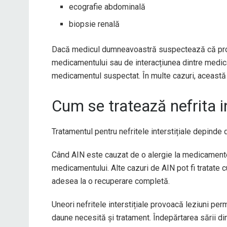
ecografie abdominală
biopsie renală
Dacă medicul dumneavoastră suspectează că prob
medicamentului sau de interacțiunea dintre medica
medicamentul suspectat. În multe cazuri, această 
Cum se tratează nefrita in
Tratamentul pentru nefritele interstițiale depinde 
Când AIN este cauzat de o alergie la medicamente
medicamentului. Alte cazuri de AIN pot fi tratate
adesea la o recuperare completă.
Uneori nefritele interstițiale provoacă leziuni per
daune necesită și tratament. Îndepărtarea sării di