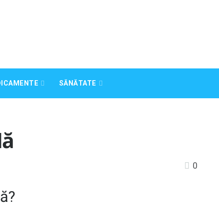
DICAMENTE
SĂNĂTATE
lă
0
lă?