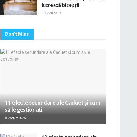
lucrează bicepșii
5 ANI AGO
Don't Miss
11 efecte secundare ale Caduet și cum
să le gestionați
26/07/2026
13 efecte secundare ale