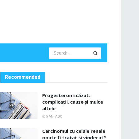
Recommended
Progesteron scăzut:
complicații, cauze și multe
altele
5 ANI AGO
Carcinomul cu celule renale
poate fi tratat și vindecat?