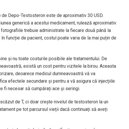
) de Depo-Testosteron este de aproximativ 30 USD.
rsiunea generică a acestui medicament, rulează aproximativ
tografiile trebuie administrate la fiecare două până la
n funcție de pacient, costul poate varia de la mai puțin de
e și nu toate costurile posibile ale tratamentului. De
neavoastră, există un cost pentru vizitele la birou. Aceasta
itorizare, deoarece medicul dumneavoastră vă va
fica efectele secundare și pentru a vă asigura că injecțiile
te fi necesar să cumpărați ace și seringi.
scăzut de T, ci doar crește nivelul de testosteron la un
tratament pe tot parcursul vieții dacă continuați să aveți