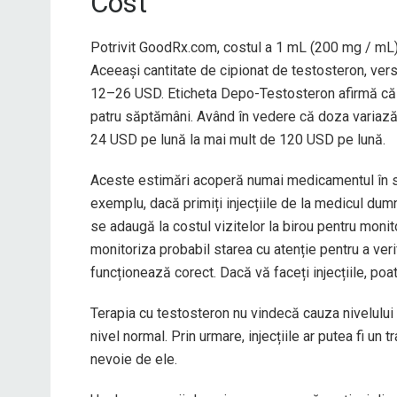
Cost
Potrivit GoodRx.com, costul a 1 mL (200 mg / mL
Aceeași cantitate de cipionat de testosteron, ve
12–26 USD. Eticheta Depo-Testosteron afirmă că fo
patru săptămâni. Având în vedere că doza variază î
24 USD pe lună la mai mult de 120 USD pe lună.
Aceste estimări acoperă numai medicamentul în sin
exemplu, dacă primiți injecțiile de la medicul dum
se adaugă la costul vizitelor la birou pentru mon
monitoriza probabil starea cu atenție pentru a veri
funcționează corect. Dacă vă faceți injecțiile, poa
Terapia cu testosteron nu vindecă cauza nivelului 
nivel normal. Prin urmare, injecțiile ar putea fi un 
nevoie de ele.