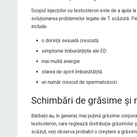
Scopul injecțiilor cu testosteron este de a ajuta la
soluționarea problemelor legate de T. scăzută. Pent
include:
o dorință sexuală crescută
simptome îmbunătățite ale ED
mai multă energie
starea de spirit îmbunătățită
un număr crescut de spermatozoizi
Schimbări de grăsime și
Bărbații au, în general, mai puțină grăsime corpora
testosteron, care reglează distribuția grăsimilor
scăzut, veți observa probabil o creștere a grăsimii 