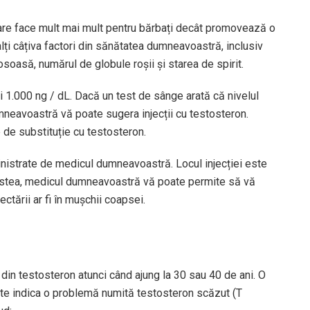
are face mult mai mult pentru bărbați decât promovează o
i câțiva factori din sănătatea dumneavoastră, inclusiv
oasă, numărul de globule roșii și starea de spirit.
i 1.000 ng / dL
. Dacă un test de sânge arată că nivelul
eavoastră vă poate sugera injecții cu testosteron.
de substituție cu testosteron.
inistrate de medicul dumneavoastră. Locul injecției este
acestea, medicul dumneavoastră vă poate permite să vă
jectării ar fi în mușchii coapsei.
e din testosteron atunci când ajung la 30 sau 40 de ani. O
ate indica o problemă numită testosteron scăzut (T