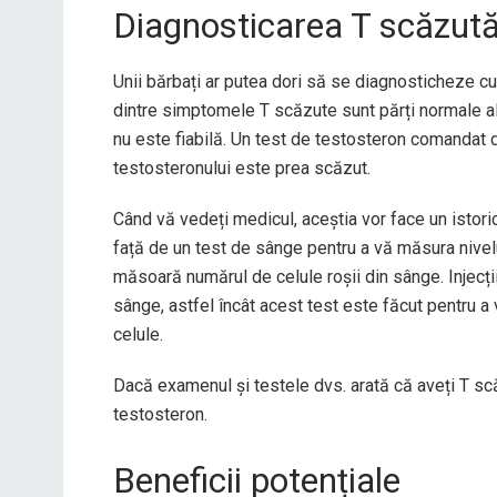
Diagnosticarea T scăzut
Unii bărbați ar putea dori să se diagnosticheze c
dintre simptomele T scăzute sunt părți normale ale 
nu este fiabilă. Un test de testosteron comandat 
testosteronului este prea scăzut.
Când vă vedeți medicul, aceștia vor face un istori
față de un test de sânge pentru a vă măsura nivel
măsoară numărul de celule roșii din sânge. Injecți
sânge, astfel încât acest test este făcut pentru a
celule.
Dacă examenul și testele dvs. arată că aveți T sc
testosteron.
Beneficii potențiale