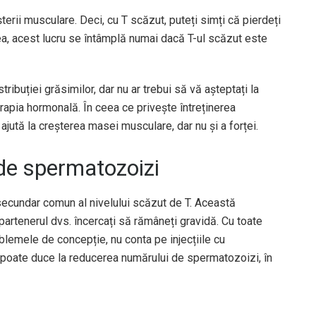
erii musculare. Deci, cu T scăzut, puteți simți că pierdeți
a, acest lucru se întâmplă numai dacă T-ul scăzut este
tribuției grăsimilor, dar nu ar trebui să vă așteptați la
rapia hormonală. În ceea ce privește întreținerea
jută la creșterea masei musculare, dar nu și a forței.
 de spermatozoizi
ecundar comun al nivelului scăzut de T. Această
rtenerul dvs. încercați să rămâneți gravidă. Cu toate
blemele de concepție, nu conta pe injecțiile cu
n poate duce la reducerea numărului de spermatozoizi, în