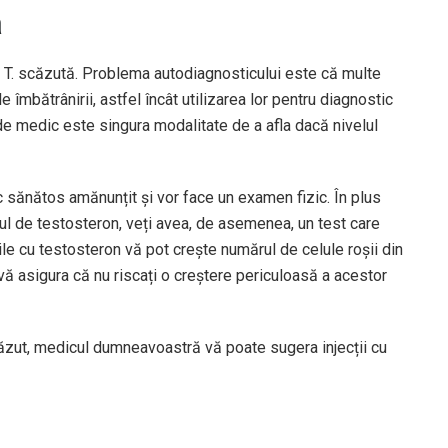
ă
u T. scăzută. Problema autodiagnosticului este că multe
îmbătrânirii, astfel încât utilizarea lor pentru diagnostic
de medic este singura modalitate de a afla dacă nivelul
c sănătos amănunțit și vor face un examen fizic. În plus
ul de testosteron, veți avea, de asemenea, un test care
ile cu testosteron vă pot crește numărul de celule roșii din
 vă asigura că nu riscați o creștere periculoasă a acestor
ăzut, medicul dumneavoastră vă poate sugera injecții cu