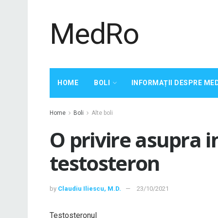
MedRo
HOME
BOLI
INFORMAȚII DESPRE ME
Home
Boli
Alte boli
O privire asupra in
testosteron
by
Claudiu Iliescu, M.D.
23/10/2021
Testosteronul