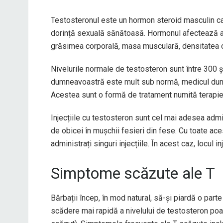
Testosteronul este un hormon steroid masculin c
dorință sexuală sănătoasă. Hormonul afectează alț
grăsimea corporală, masa musculară, densitatea os
Nivelurile normale de testosteron sunt între
300 ș
dumneavoastră este mult sub normă, medicul dumn
Acestea sunt o formă de tratament numită terapie 
Injecțiile cu testosteron sunt cel mai adesea adm
de obicei în mușchii fesieri din fese. Cu toate 
administrați singuri injecțiile. În acest caz, locul in
Simptome scăzute ale T
Bărbații încep, în mod natural, să-și piardă o part
scădere mai rapidă a nivelului de testosteron po