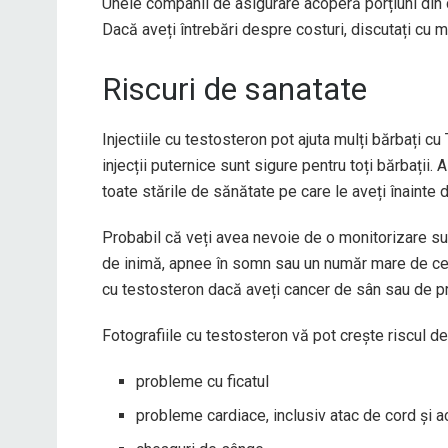
Unele companii de asigurare acoperă porțiuni din co
Dacă aveți întrebări despre costuri, discutați cu
Riscuri de sanatate
Injectiile cu testosteron pot ajuta mulți bărbați c
injecții puternice sunt sigure pentru toți bărbați
toate stările de sănătate pe care le aveți înainte 
Probabil că veți avea nevoie de o monitorizare s
de inimă, apnee în somn sau un număr mare de celule
cu testosteron dacă aveți cancer de sân sau de p
Fotografiile cu testosteron vă pot crește riscul d
probleme cu ficatul
probleme cardiace, inclusiv atac de cord și a