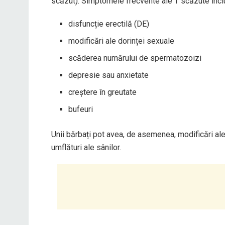
scăzut). Simptomele frecvente ale T scăzute incl
disfuncție erectilă (DE)
modificări ale dorinței sexuale
scăderea numărului de spermatozoizi
depresie sau anxietate
creștere în greutate
bufeuri
Unii bărbați pot avea, de asemenea, modificări ale 
umflături ale sânilor.