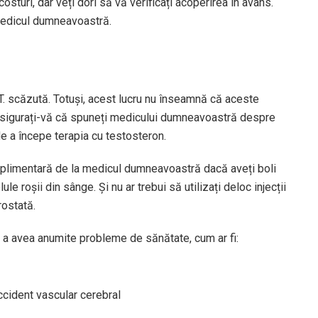
sturi, dar veți dori să vă verificați acoperirea în avans.
 medicul dumneavoastră.
u T. scăzută. Totuși, acest lucru nu înseamnă că aceste
i. Asigurați-vă că spuneți medicului dumneavoastră despre
de a începe terapia cu testosteron.
uplimentară de la medicul dumneavoastră dacă aveți boli
 roșii din sânge. Și nu ar trebui să utilizați deloc injecții
rostată.
e a avea anumite probleme de sănătate, cum ar fi:
ccident vascular cerebral