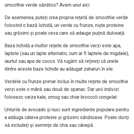
smoothie verde sănătos? Avem unul aici.
De asemenea, puteți crea propria rețetă de smoothie verde
folosind o bază lichidă, un verde cu frunze, niște proteine ​​
sau grăsimi și poate ceva care să adauge puțină dulceață.
Baza lichidă a multor rețete de smoothie verzi este apa,
laptele (sau un lapte alternativ, cum ar fi laptele de migdale),
iaurtul sau apa de cocos. Vă rugăm să rețineți că unele
dintre aceste baze lichide au adăugat zaharuri în ele.
Verdele cu frunze primar inclus în multe rețete de smoothie
verzi este o mână sau două de spanac. Dar unii indivizi
folosesc varza kale, smog sau chiar broccoli congelat.
Unturile de avocado și nuci sunt ingrediente populare pentru
a adăuga câteva proteine ​​și grăsimi sănătoase. Poate doriți
să includeți și semințe de chia sau cânepă.