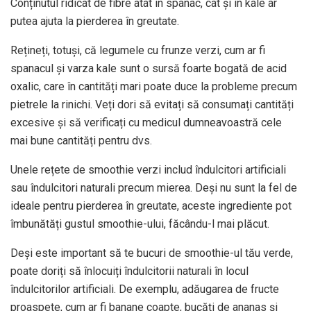
Conținutul ridicat de fibre atât în ​​spanac, cât și în kale
ar
putea ajuta la pierderea în greutate
.
Rețineți, totuși, că legumele cu frunze verzi, cum ar fi
spanacul și varza kale sunt o sursă foarte bogată de acid
oxalic, care în cantități mari poate duce la probleme precum
pietrele la rinichi. Veți dori să evitați să consumați cantități
excesive și să verificați cu medicul dumneavoastră cele
mai bune cantități pentru dvs.
Unele rețete de smoothie verzi includ îndulcitori artificiali
sau îndulcitori naturali precum mierea. Deși nu sunt la fel de
ideale pentru pierderea în greutate, aceste ingrediente pot
îmbunătăți gustul smoothie-ului, făcându-l mai plăcut.
Deși este important să te bucuri de smoothie-ul tău verde,
poate doriți să înlocuiți îndulcitorii naturali în locul
îndulcitorilor artificiali. De exemplu, adăugarea de fructe
proaspete, cum ar fi banane coapte, bucăți de ananas și