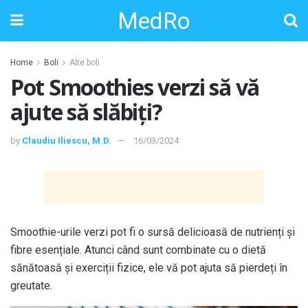
MedRo
Home
Boli
Alte boli
Pot Smoothies verzi să vă
ajute să slăbiți?
by
Claudiu Iliescu, M.D.
16/03/2024
Smoothie-urile verzi pot fi o sursă delicioasă de nutrienți și
fibre esențiale. Atunci când sunt combinate cu o dietă
sănătoasă și exerciții fizice, ele vă pot ajuta să pierdeți în
greutate.