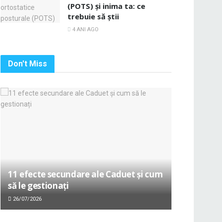
(POTS) și inima ta: ce
trebuie să știi
4 ANI AGO
Don't Miss
11 efecte secundare ale Caduet și cum
să le gestionați
26/07/2026