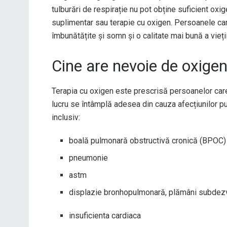
tulburări de respirație nu pot obține suficient oxi
suplimentar sau terapie cu oxigen. Persoanele ca
îmbunătățite și somn și o calitate mai bună a vieții
Cine are nevoie de oxige
Terapia cu oxigen este prescrisă persoanelor care
lucru se întâmplă adesea din cauza afecțiunilor 
inclusiv:
boală pulmonară obstructivă cronică (BPOC)
pneumonie
astm
displazie bronhopulmonară, plămâni subdezv
insuficienta cardiaca