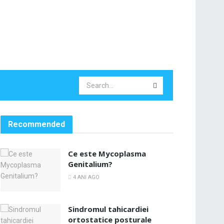
Recommended
Ce este Mycoplasma
Genitalium?
4 ANI AGO
Sindromul tahicardiei
ortostatice posturale