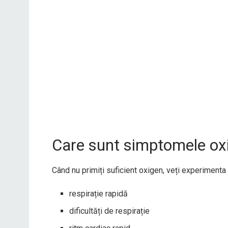
Care sunt simptomele oxi
Când nu primiți suficient oxigen, veți experimenta
respirație rapidă
dificultăți de respirație