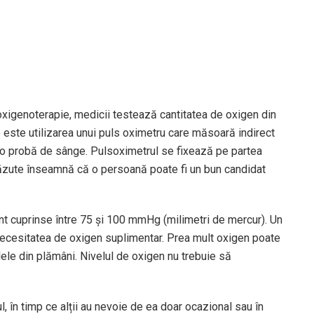
oxigenoterapie, medicii testează cantitatea de oxigen din
re este utilizarea unui puls oximetru care măsoară indirect
ta o probă de sânge. Pulsoximetrul se fixează pe partea
căzute înseamnă că o persoană poate fi un bun candidat
unt cuprinse între 75 și 100 mmHg (milimetri de mercur). Un
ecesitatea de oxigen suplimentar. Prea mult oxigen poate
lele din plămâni. Nivelul de oxigen nu trebuie să
, în timp ce alții au nevoie de ea doar ocazional sau în