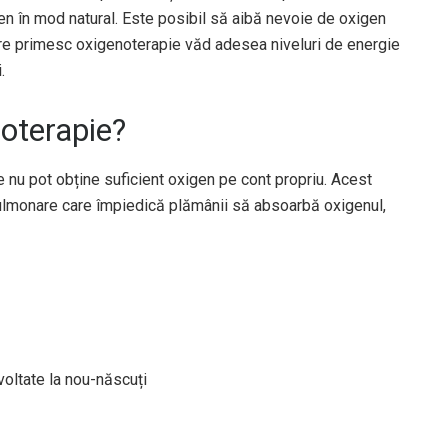
gen în mod natural. Este posibil să aibă nevoie de oxigen
re primesc oxigenoterapie văd adesea niveluri de energie
.
noterapie?
 nu pot obține suficient oxigen pe cont propriu. Acest
pulmonare care împiedică plămânii să absoarbă oxigenul,
oltate la nou-născuți