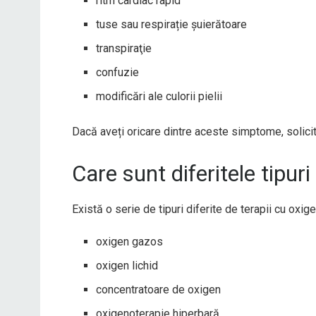
ritm cardiac rapid
tuse sau respirație șuierătoare
transpiraţie
confuzie
modificări ale culorii pielii
Dacă aveți oricare dintre aceste simptome, solici
Care sunt diferitele tipuri
Există o serie de tipuri diferite de terapii cu oxige
oxigen gazos
oxigen lichid
concentratoare de oxigen
oxigenoterapie hiperbară