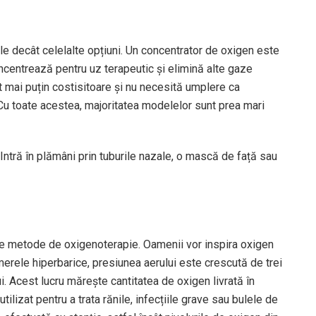
le decât celelalte opțiuni. Un concentrator de oxigen este
oncentrează pentru uz terapeutic și elimină alte gaze
t mai puțin costisitoare și nu necesită umplere ca
 Cu toate acestea, majoritatea modelelor sunt prea mari
. Intră în plămâni prin tuburile nazale, o mască de față sau
te metode de oxigenoterapie. Oamenii vor inspira oxigen
erele hiperbarice, presiunea aerului este crescută de trei
ui. Acest lucru mărește cantitatea de oxigen livrată în
ilizat pentru a trata rănile, infecțiile grave sau bulele de