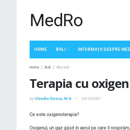
MedRo
HOME
BOLI
INFORMAȚII DESPRE ME
Home
Boli
Alte boli
Terapia cu oxigen
by
Claudiu Iliescu, M.D.
24/10/2021
Ce este oxigenoterapia?
Oxigenul, un gaz găsit în aerul pe care îl respiră