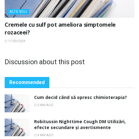
ALTE BOLI
Cremele cu sulf pot ameliora simptomele
rozaceei?
17/03/2024
Discussion about this post
Recommended
Cum decid când să opresc chimioterapia?
5 ANI AGO
Robitussin Nighttime Cough DM Utilizări,
efecte secundare și avertismente
4 ANI AGO