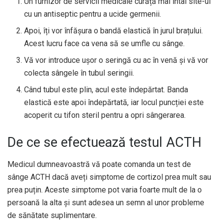
Un furnizor de servicii medicale curăță mai întâi site-ul
cu un antiseptic pentru a ucide germenii.
Apoi, îți vor înfășura o bandă elastică în jurul brațului.
Acest lucru face ca vena să se umfle cu sânge.
Vă vor introduce ușor o seringă cu ac în venă și vă vor
colecta sângele în tubul seringii.
Când tubul este plin, acul este îndepărtat. Banda
elastică este apoi îndepărtată, iar locul puncției este
acoperit cu tifon steril pentru a opri sângerarea.
De ce se efectuează testul ACTH
Medicul dumneavoastră vă poate comanda un test de
sânge ACTH dacă aveți simptome de cortizol prea mult sau
prea puțin. Aceste simptome pot varia foarte mult de la o
persoană la alta și sunt adesea un semn al unor probleme
de sănătate suplimentare.