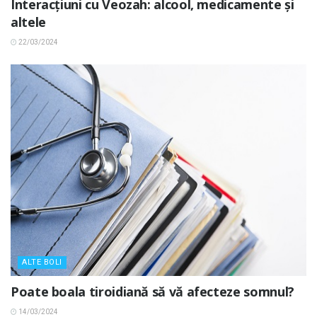
Interacțiuni cu Veozah: alcool, medicamente și
altele
22/03/2024
ALTE BOLI
Poate boala tiroidiană să vă afecteze somnul?
14/03/2024