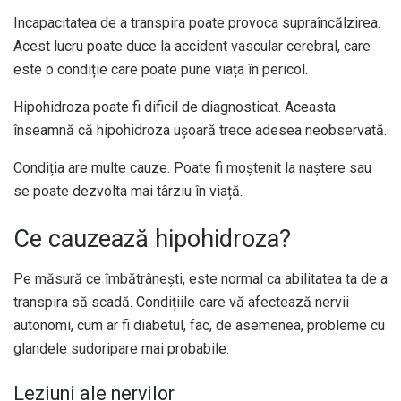
Incapacitatea de a transpira poate provoca supraîncălzirea.
Acest lucru poate duce la accident vascular cerebral, care
este o condiție care poate pune viața în pericol.
Hipohidroza poate fi dificil de diagnosticat. Aceasta
înseamnă că hipohidroza ușoară trece adesea neobservată.
Condiția are multe cauze. Poate fi moștenit la naștere sau
se poate dezvolta mai târziu în viață.
Ce cauzează hipohidroza?
Pe măsură ce îmbătrânești, este normal ca abilitatea ta de a
transpira să scadă. Condițiile care vă afectează nervii
autonomi, cum ar fi diabetul, fac, de asemenea, probleme cu
glandele sudoripare mai probabile.
Leziuni ale nervilor