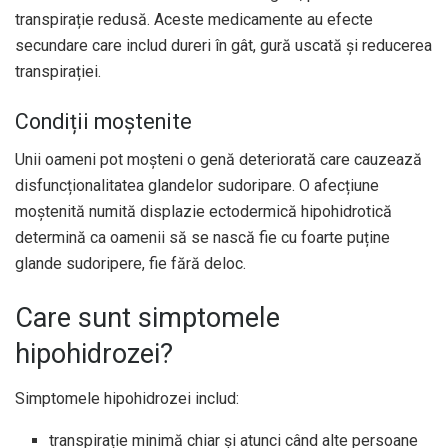
transpirație redusă. Aceste medicamente au efecte
secundare care includ dureri în gât, gură uscată și reducerea
transpirației.
Condiții moștenite
Unii oameni pot moșteni o genă deteriorată care cauzează
disfuncționalitatea glandelor sudoripare. O afecțiune
moștenită numită displazie ectodermică hipohidrotică
determină ca oamenii să se nască fie cu foarte puține
glande sudoripere, fie fără deloc.
Care sunt simptomele
hipohidrozei?
Simptomele hipohidrozei includ:
transpirație minimă chiar și atunci când alte persoane