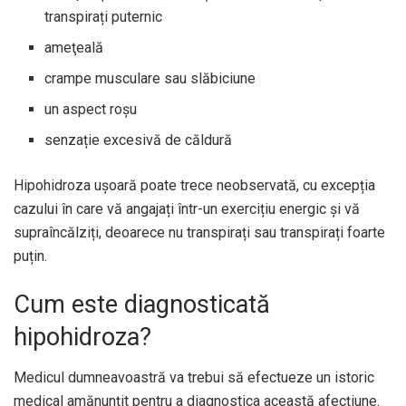
transpirați puternic
ameţeală
crampe musculare sau slăbiciune
un aspect roșu
senzație excesivă de căldură
Hipohidroza ușoară poate trece neobservată, cu excepția
cazului în care vă angajați într-un exercițiu energic și vă
supraîncălziți, deoarece nu transpirați sau transpirați foarte
puțin.
Cum este diagnosticată
hipohidroza?
Medicul dumneavoastră va trebui să efectueze un istoric
medical amănunțit pentru a diagnostica această afecțiune.