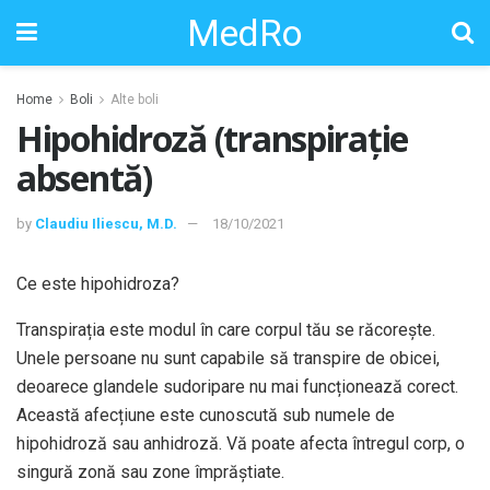
MedRo
Home
Boli
Alte boli
Hipohidroză (transpirație
absentă)
by
Claudiu Iliescu, M.D.
18/10/2021
Ce este hipohidroza?
Transpirația este modul în care corpul tău se răcorește.
Unele persoane nu sunt capabile să transpire de obicei,
deoarece glandele sudoripare nu mai funcționează corect.
Această afecțiune este cunoscută sub numele de
hipohidroză sau anhidroză. Vă poate afecta întregul corp, o
singură zonă sau zone împrăștiate.