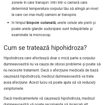
zonele în care transpiri. Intri într-o cameră care
determină temperatura corpului tău să atingă un nivel
la care cei mai mulți oameni ar transpira.
In timpul
biopsie cutanată
, unele celule ale pielii și
poate unele glande sudoripare sunt îndepărtate și
examinate la microscop.
Cum se tratează hipohidroza?
Hipohidroza care afectează doar o mică parte a corpului
dumneavoastră nu va cauza de obicei probleme și poate să
nu necesite tratament. Dacă o afecțiune medicală de bază
cauzează hipohidroză, medicul dumneavoastră va trata
acea afecțiune. Acest lucru vă poate ajuta să vă reduceți
simptomele.
Dacă medicamentele vă cauzează hipohidroza, medicul
dumneavoastră vă poate recomanda să încercați alt