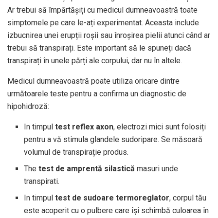
Ar trebui să împărtășiți cu medicul dumneavoastră toate
simptomele pe care le-ați experimentat. Aceasta include
izbucnirea unei erupții roșii sau înroșirea pielii atunci când ar
trebui să transpirați. Este important să le spuneți dacă
transpirați în unele părți ale corpului, dar nu în altele.
Medicul dumneavoastră poate utiliza oricare dintre
următoarele teste pentru a confirma un diagnostic de
hipohidroză:
In timpul
test reflex axon
, electrozi mici sunt folosiți
pentru a vă stimula glandele sudoripare. Se măsoară
volumul de transpirație produs.
The
test de amprentă silastică
masuri unde
transpirati.
In timpul
test de sudoare termoreglator
, corpul tău
este acoperit cu o pulbere care își schimbă culoarea în