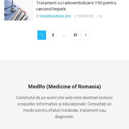
Tratament cu radioembolizare Y90 pentru
cancerul hepatic
BY
CLAUDIU ILIESCU, M.D.
19/09/2023
0
1
2
…
21
MedRo (Medicine of Romania)
Conținutul de pe acest site web este destinat exclusiv
scopurilor informative și educaționale. Consultați un
medic pentru sfaturi medicale, tratament sau
diagnostic.