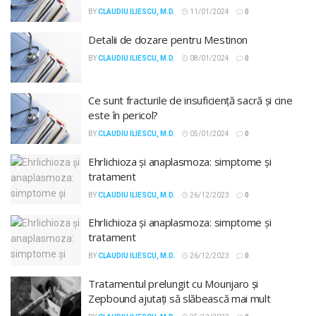
BY
CLAUDIU ILIESCU, M.D.
11/01/2024
0
Detalii de dozare pentru Mestinon
BY
CLAUDIU ILIESCU, M.D.
08/01/2024
0
Ce sunt fracturile de insuficiență sacră și cine
este în pericol?
BY
CLAUDIU ILIESCU, M.D.
05/01/2024
0
Ehrlichioza și anaplasmoza: simptome și
tratament
BY
CLAUDIU ILIESCU, M.D.
26/12/2023
0
Ehrlichioza și anaplasmoza: simptome și
tratament
BY
CLAUDIU ILIESCU, M.D.
26/12/2023
0
Tratamentul prelungit cu Mounjaro și
Zepbound ajutați să slăbească mai mult