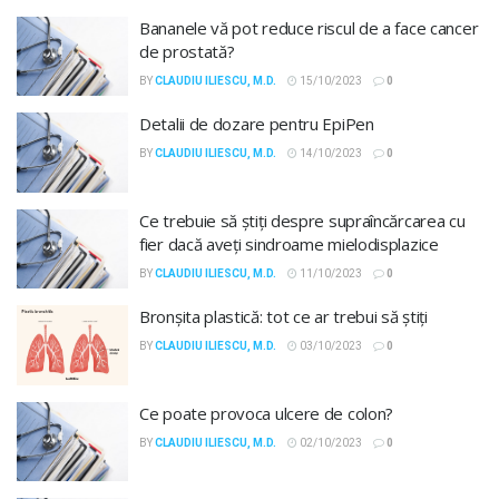
Bananele vă pot reduce riscul de a face cancer
de prostată?
BY
CLAUDIU ILIESCU, M.D.
15/10/2023
0
Detalii de dozare pentru EpiPen
BY
CLAUDIU ILIESCU, M.D.
14/10/2023
0
Ce trebuie să știți despre supraîncărcarea cu
fier dacă aveți sindroame mielodisplazice
BY
CLAUDIU ILIESCU, M.D.
11/10/2023
0
Bronșita plastică: tot ce ar trebui să știți
BY
CLAUDIU ILIESCU, M.D.
03/10/2023
0
Ce poate provoca ulcere de colon?
BY
CLAUDIU ILIESCU, M.D.
02/10/2023
0