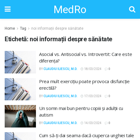
MedRo
Home
Tag
noi informații despre sănătate
Etichetă:
noi informații despre sănătate
Asocial vs. Antisocial vs. Introvertit: Care este
diferența?
BY
CLAUDIU ILIESCU, M.D.
18/03/2024
0
Prea mult exercițiu poate provoca disfuncție
erectilă?
BY
CLAUDIU ILIESCU, M.D.
17/03/2024
0
Un somn mai bun pentru copiii și adulții cu
autism
BY
CLAUDIU ILIESCU, M.D.
14/03/2024
0
Cum să-ți dai seama dacă ciuperca unghiei tale