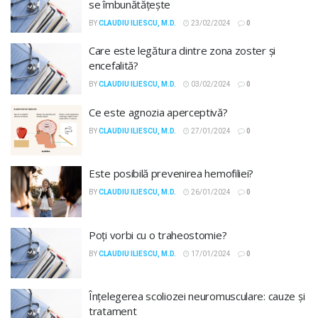
se îmbunătățește
BY
CLAUDIU ILIESCU, M.D.
23/02/2024
0
Care este legătura dintre zona zoster și
encefalită?
BY
CLAUDIU ILIESCU, M.D.
03/02/2024
0
Ce este agnozia aperceptivă?
BY
CLAUDIU ILIESCU, M.D.
27/01/2024
0
Este posibilă prevenirea hemofiliei?
BY
CLAUDIU ILIESCU, M.D.
26/01/2024
0
Poți vorbi cu o traheostomie?
BY
CLAUDIU ILIESCU, M.D.
17/01/2024
0
Înțelegerea scoliozei neuromusculare: cauze și
tratament