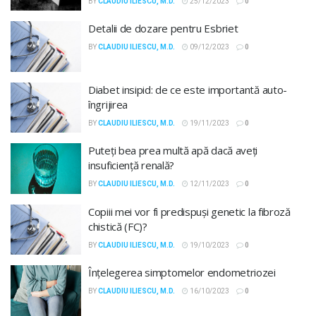
BY
CLAUDIU ILIESCU, M.D.
25/12/2023
0
Detalii de dozare pentru Esbriet
BY
CLAUDIU ILIESCU, M.D.
09/12/2023
0
Diabet insipid: de ce este importantă auto-
îngrijirea
BY
CLAUDIU ILIESCU, M.D.
19/11/2023
0
Puteți bea prea multă apă dacă aveți
insuficiență renală?
BY
CLAUDIU ILIESCU, M.D.
12/11/2023
0
Copiii mei vor fi predispuși genetic la fibroză
chistică (FC)?
BY
CLAUDIU ILIESCU, M.D.
19/10/2023
0
Înțelegerea simptomelor endometriozei
BY
CLAUDIU ILIESCU, M.D.
16/10/2023
0