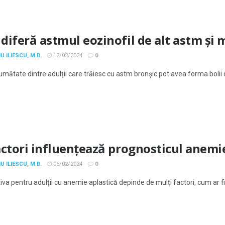
diferă astmul eozinofil de alt astm și 
U ILIESCU, M.D.
12/02/2024
0
umătate dintre adulții care trăiesc cu astm bronșic pot avea forma bolii
actori influențează prognosticul anemiei
U ILIESCU, M.D.
06/02/2024
0
va pentru adulții cu anemie aplastică depinde de mulți factori, cum ar fi