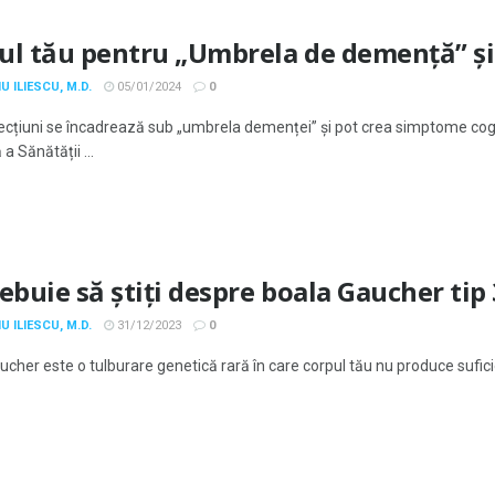
ul tău pentru „Umbrela de demență” și 
U ILIESCU, M.D.
05/01/2024
0
ecțiuni se încadrează sub „umbrela demenței” și pot crea simptome cogni
a Sănătății ...
ebuie să știți despre boala Gaucher tip 
U ILIESCU, M.D.
31/12/2023
0
ucher este o tulburare genetică rară în care corpul tău nu produce su