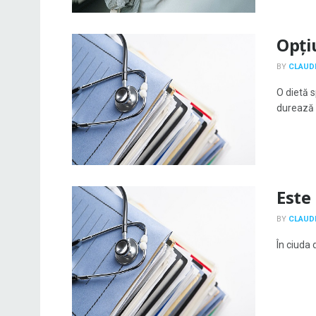
Opți
BY
CLAUDI
O dietă 
durează p
Este
BY
CLAUDI
În ciuda 