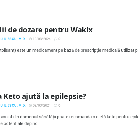
lii de dozare pentru Wakix
U ILIESCU, M.D.
10/03/2024
0
tolisant) este un medicament pe bază de prescripție medicală utilizat pe
 Keto ajută la epilepsie?
U ILIESCU, M.D.
09/03/2024
0
sionist din domeniul sănătății poate recomanda o dietă keto pentru epi
le potențiale depind ...