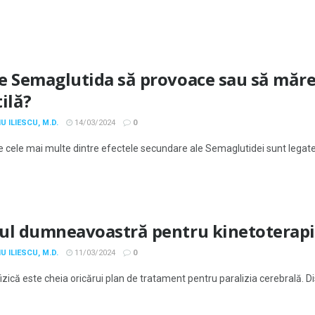
e Semaglutida să provoace sau să mărea
ilă?
U ILIESCU, M.D.
14/03/2024
0
e cele mai multe dintre efectele secundare ale Semaglutidei sunt legate de 
ul dumneavoastră pentru kinetoterapie
U ILIESCU, M.D.
11/03/2024
0
izică este cheia oricărui plan de tratament pentru paralizia cerebrală. Di