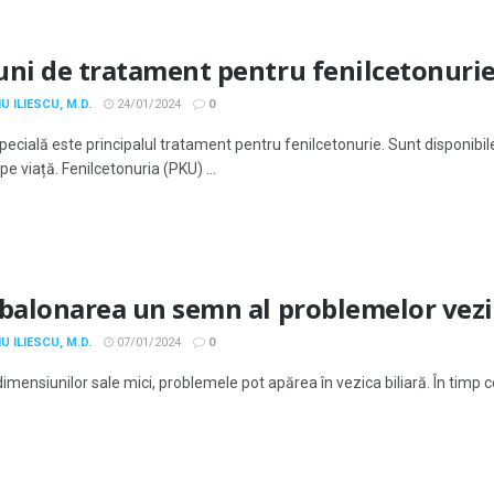
uni de tratament pentru fenilcetonuri
U ILIESCU, M.D.
24/01/2024
0
specială este principalul tratament pentru fenilcetonurie. Sunt disponib
e viață. Fenilcetonuria (PKU) ...
 balonarea un semn al problemelor vezic
U ILIESCU, M.D.
07/01/2024
0
dimensiunilor sale mici, problemele pot apărea în vezica biliară. În timp ce 