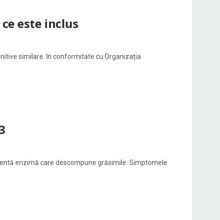
ce este inclus
tive similare. In conformitate cu Organizația
3
ficientă enzimă care descompune grăsimile. Simptomele