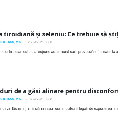
 tiroidiană și seleniu: Ce trebuie să ști
U ILIESCU, M.D.
25/03/2024
0
iului tiroidian este o afecțiune autoimună care provoacă inflamație la un
duri de a găsi alinare pentru disconfort
U ILIESCU, M.D.
15/03/2024
0
e devin lăcrimați, mâncărimi sau roșii ar putea fi legați de expunerea la al