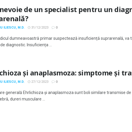
 nevoie de un specialist pentru un diag
arenală?
U ILIESCU, M.D.
31/12/2023
0
icul dumneavoastră primar suspectează insuficiență suprarenală, va tr
de diagnostic. Insuficiența ...
ichioza și anaplasmoza: simptome și t
U ILIESCU, M.D.
27/12/2023
0
re generală Ehrlichioza și anaplasmoza sunt boli similare transmise 
febră, dureri musculare ...