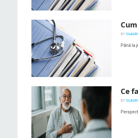
Cum 
BY
CLAUDI
Până la j
Ce f
BY
CLAUDI
Perspecti