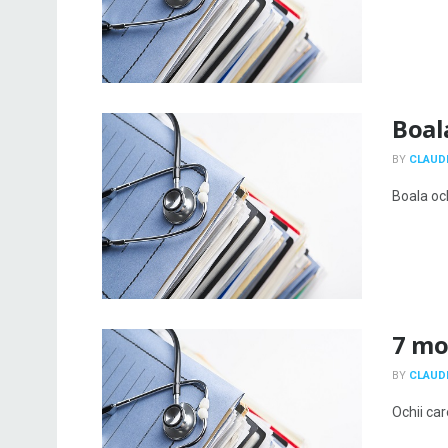
Boala
BY
CLAUDI
Boala och
7 mo
BY
CLAUDI
Ochii car